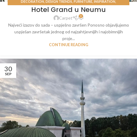
DECORATION
,
DESIGN TRENDS
,
FURNITURE
,
INSPIRATION
,
Hotel Grand u Neumu
UNCATEGORIZED
0
Carpet
Najveći izazov do sada – uspješno završen Ponosno objavljujemo
uspješan završetak jednog od najzahtjevnijih i najobimnijih
proje...
CONTINUE READING
30
SEP