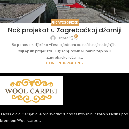
UNCATEGORIZED
Naš projekat u Zagrebačkoj džamiji
0
Carpet
Sa ponosom dijelimo vijest o jednom od naših najznačajnijih i
najljepših projekata - ugradnji novih vunenih tepiha u
Zagrebačkoj džamij...
CONTINUE READING
Tepsa d.o.o. Sarajevo je proizvođač ručno taftovanih vunenih tepiha pod
brendom Wool Carpet.