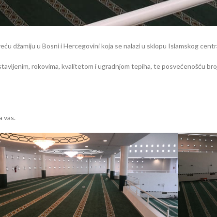
veću džamiju u Bosni i Hercegovini koja se nalazi u sklopu Islamskog cen
ostavljenim, rokovima, kvalitetom i ugradnjom tepiha, te posvećenošću bro
a vas.