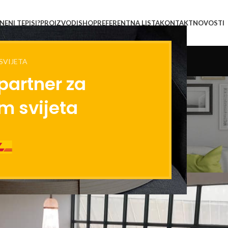
ENI TEPISI?
PROIZVODI
SHOP
REFERENTNA LISTA
KONTAKT
NOVOSTI
SVIJETA
partner za
Novosti
m svijeta
Home
/
Decoration
DECORATION
sada – Wool Carpet ispunio sva
0
Posted by
Carpet
On 1 Juna, 2023