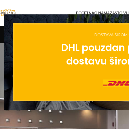
POČETNA
O NAMA
ZAŠTO VUN
DOSTAVA ŠIROM 
DHL pouzdan 
dostavu širo
Najveća ugradnja do 