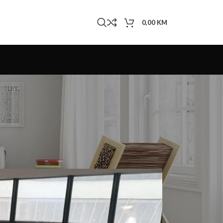
0,00
KM
 očekivanja!