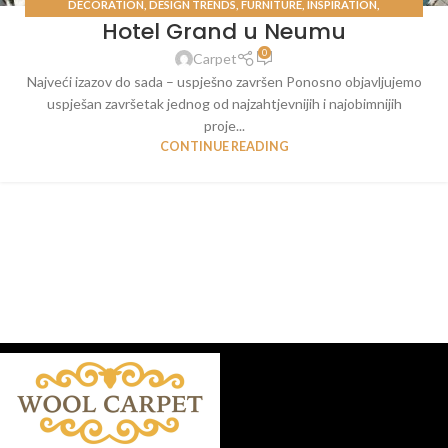
DECORATION
,
DESIGN TRENDS
,
FURNITURE
,
INSPIRATION
,
Hotel Grand u Neumu
UNCATEGORIZED
0
Carpet
Najveći izazov do sada – uspješno završen Ponosno objavljujemo
uspješan završetak jednog od najzahtjevnijih i najobimnijih
proje...
CONTINUE READING