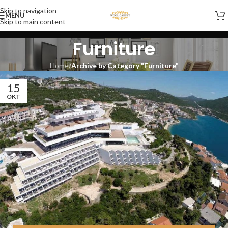
Skip to navigation
MENU
Skip to main content
Furniture
Home
/
Archive by Category "Furniture"
15
OKT