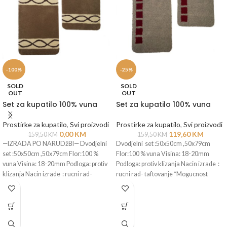
-100%
-25%
SOLD
SOLD
OUT
OUT
Set za kupatilo 100% vuna
Set za kupatilo 100% vuna
Prostirke za kupatilo
,
Svi proizvodi
Prostirke za kupatilo
,
Svi proizvodi
0,00
KM
119,60
KM
159,50
KM
159,50
KM
—IZRADA PO NARUDžBI— Dvodjelni
Dvodjelni set :50x50cm ,50x79cm
set :50x50cm ,50x79cm Flor:100 %
Flor:100 % vuna Visina: 18-20mm
vuna Visina: 18-20mm Podloga: protiv
Podloga: protiv klizanja Nacin izrade :
klizanja Nacin izrade : rucni rad-
rucni rad- taftovanje *Mogucnost
izrade