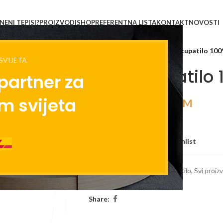
ENI TEPISI?
PROIZVODI
SHOP
REFERENTNA LISTA
KONTAKT
NOVOSTI
Početna
/
Svi proizvodi
/
Set za kupatilo 10
SVIJETA
Set za kupatilo
partner za
m svijeta
119,60
KM
159,50
KM
Nema na stanju
Compare
Add to wishlist
Kategorije:
Prostirke za kupatilo
,
Svi proiz
Oznaka:
pk087
Share: