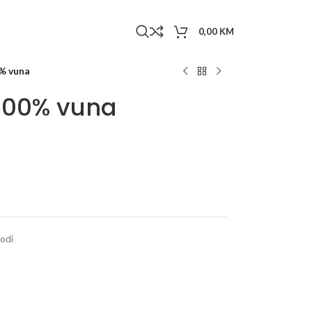
0,00
KM
0% vuna
 100% vuna
vodi