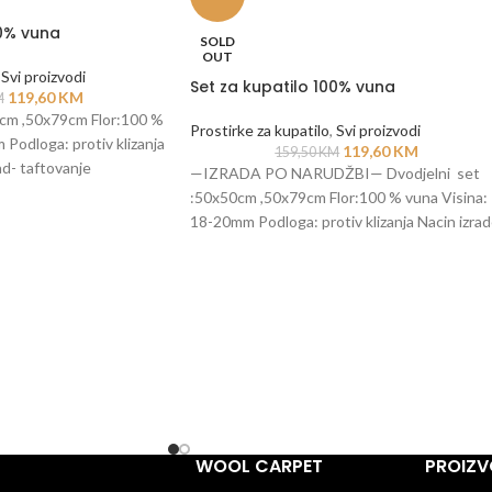
00% vuna
SOLD
OUT
Svi proizvodi
Set za kupatilo 100% vuna
119,60
KM
M
0cm ,50x79cm Flor:100 %
Prostirke za kupatilo
,
Svi proizvodi
Podloga: protiv klizanja
119,60
KM
159,50
KM
ad- taftovanje
—IZRADA PO NARUDŽBI— Dvodjelni set
:50x50cm ,50x79cm Flor:100 % vuna Visina:
18-20mm Podloga: protiv klizanja Nacin izra
: rucni rad-
WOOL CARPET
PROIZV