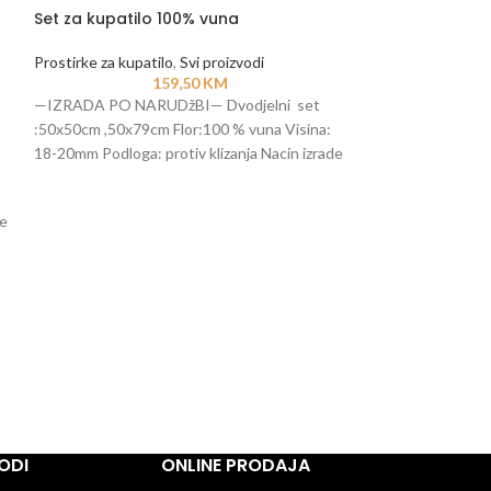
Set za kupatilo 100% vuna
Prostirke za kupatilo
,
Svi proizvodi
159,50
KM
—IZRADA PO NARUDžBI— Dvodjelni set
:50x50cm ,50x79cm Flor:100 % vuna Visina:
18-20mm Podloga: protiv klizanja Nacin izrade
: rucni rad-
-40%
Tepih “CLAY”
de
Svi proizvodi
,
Tepi
1.101,
AKCIJSKA PONUDA
240 cm Flor: 100%
Način izrade: Ručn
ODI
ONLINE PRODAJA