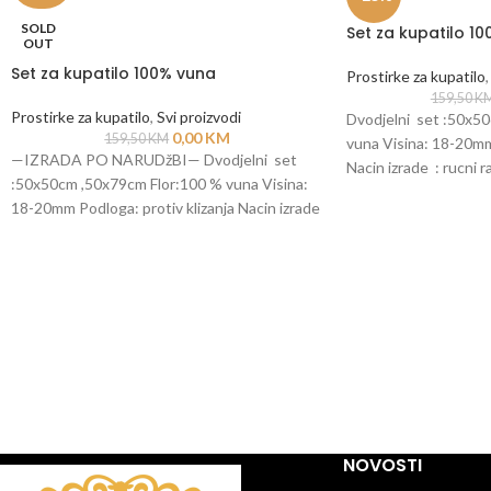
SOLD
Set za kupatilo 1
OUT
Set za kupatilo 100% vuna
Prostirke za kupatilo
,
159,50
K
Prostirke za kupatilo
,
Svi proizvodi
Dvodjelni set :50x5
0,00
KM
159,50
KM
vuna Visina: 18-20mm 
—IZRADA PO NARUDžBI— Dvodjelni set
Nacin izrade : rucni r
:50x50cm ,50x79cm Flor:100 % vuna Visina:
*Mogucnost izrade
18-20mm Podloga: protiv klizanja Nacin izrade
: rucni rad-
NOVOSTI