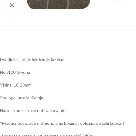
Click to enlarge
Dvodjelni set :50x50cm ,50x79cm
Flor:100 % vuna
Visina: 18-20mm
Podloga: protiv klizanja
Nacin izrade : rucni rad- taftovanje
*Mogucnost izrade u dimenzijama bojama i oblicima po zelji kupca!!
*Moguce su razlike u nijansama boja na slici i uživo.