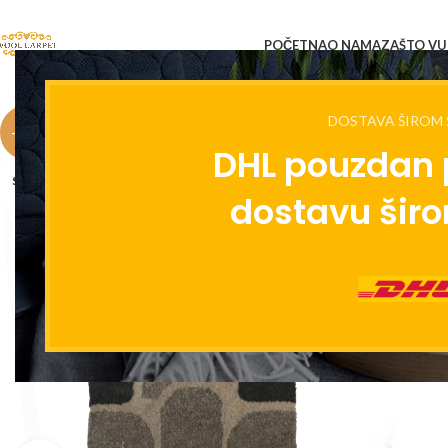
POČETNA
O NAMA
ZAŠTO VUN
DOSTAVA ŠIROM 
-25%
DHL pouzdan 
SOLD
OUT
dostavu širo