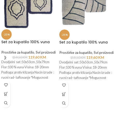
-25%
-25%
Set za kupatilo 100% vuna
Set za kupatilo 100% vuna
Prostirke za kupatilo
,
Svi proizvodi
Prostirke za kupatilo
,
Svi proizvodi
119,60
KM
119,60
KM
159,50
KM
159,50
KM
Dvodjelni set :50x50cm ,50x79cm
Dvodjelni set :50x50cm ,50x79cm
Flor:100 % vuna Visina: 18-20mm
Flor:100 % vuna Visina: 18-20mm
Podloga: protiv klizanja Nacin izrade :
Podloga: protiv klizanja Nacin izrade :
rucni rad- taftovanje *Mogucnost
rucni rad- taftovanje *Mogucnost
izrade
izrade